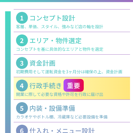
1
コンセプト設計
客層、単価、スタイル、強みなど店の軸を設計
2
エリア・物件選定
コンセプトを基に具体的なエリアと物件を選定
3
資金計画
初期費用そして運転資金を3ヶ月分は確保の上、資金計画
4
行政手続き
重要
開業に際して必要な資格や許可を行政に届け出
5
内装・設備準備
カラオケやボトル棚、冷蔵庫など必要設備を準備
6
仕入れ・メニュー設計